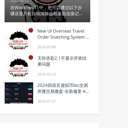
2023-08-12
在Windows 11中，您可以通过以下步
骤设置开机自动清除远程桌面连接记
录：
New UI Overseas Travel
Order Snatching System |
Sequential Orders | Order
2026-05-08
Reset
天恒杏彩2.1不显示开奖结
果问题
2024-03-23
2024四语言虚拟币btc交易
所微交易微盘-全新修复-K线
正常-运营版
2024-07-27